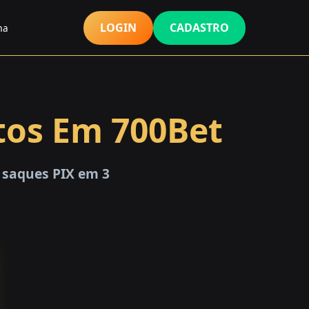
LOGIN
CADASTRO
ma
tos Em 700Bet
e
saques PIX em 3