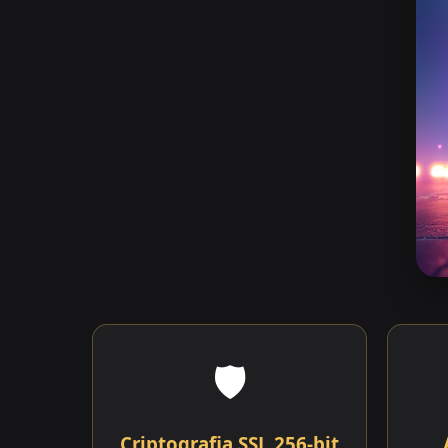
🛡️
Criptografia SSL 256-bit