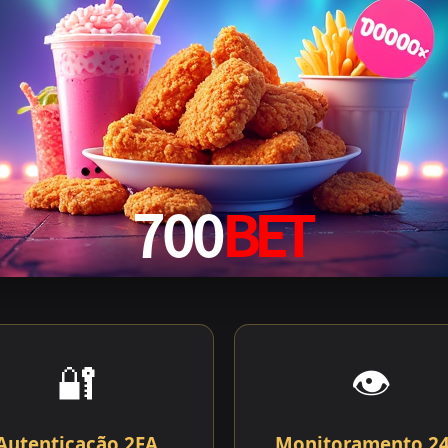
🔐
👁️
Autenticação 2FA
Monitoramento 24