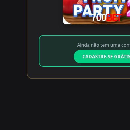
Ainda não tem uma con
CADASTRE-SE GRÁTI