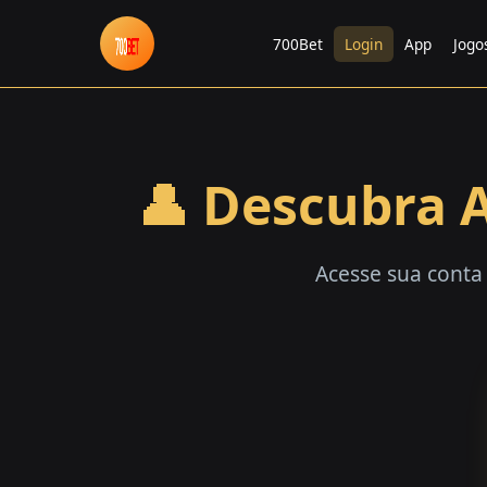
700Bet
Login
App
Jogo
👤 Descubra 
Acesse sua conta