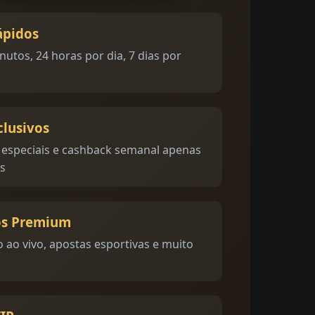
ápidos
nutos, 24 horas por dia, 7 dias por
clusivos
especiais e cashback semanal apenas
es
os Premium
no ao vivo, apostas esportivas e muito