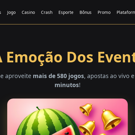
s
Jogo
Casino
Crash
Esporte
Bônus
Promo
Platafor
A Emoção Dos Even
 e aproveite
mais de 580 jogos
, apostas ao vivo 
minutos
!