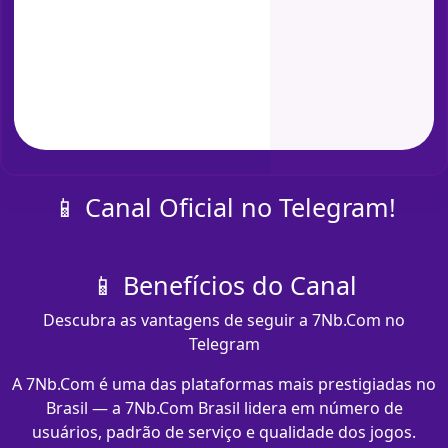
📱 Canal Oficial no Telegram!
📱 Benefícios do Canal
Descubra as vantagens de seguir a 7Nb.Com no
Telegram
A 7Nb.Com é uma das plataformas mais prestigiadas no
Brasil — a 7Nb.Com Brasil lidera em número de
usuários, padrão de serviço e qualidade dos jogos.