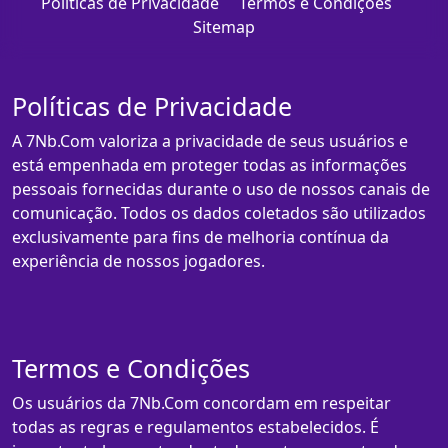
Políticas de Privacidade
Termos e Condições
Sitemap
Políticas de Privacidade
A 7Nb.Com valoriza a privacidade de seus usuários e
está empenhada em proteger todas as informações
pessoais fornecidas durante o uso de nossos canais de
comunicação. Todos os dados coletados são utilizados
exclusivamente para fins de melhoria contínua da
experiência de nossos jogadores.
Termos e Condições
Os usuários da 7Nb.Com concordam em respeitar
todas as regras e regulamentos estabelecidos. É