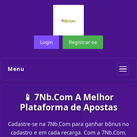
Login
Registrar-se
Menu
📱 7Nb.Com A Melhor
Plataforma de Apostas
Cadastre-se na 7Nb.Com para ganhar bônus no
cadastro e em cada recarga. Com a 7Nb.Com,