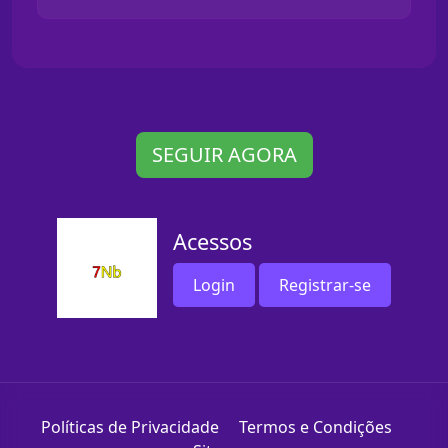
SEGUIR AGORA
Acessos
Login
Registrar-se
Políticas de Privacidade
Termos e Condições