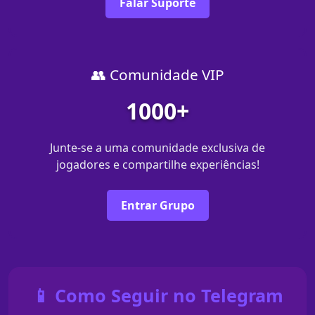
Falar Suporte
👥 Comunidade VIP
1000+
Junte-se a uma comunidade exclusiva de
jogadores e compartilhe experiências!
Entrar Grupo
📱 Como Seguir no Telegram