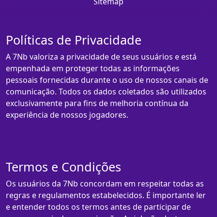
Sitemap
Políticas de Privacidade
A 7Nb valoriza a privacidade de seus usuários e está
empenhada em proteger todas as informações
pessoais fornecidas durante o uso de nossos canais de
comunicação. Todos os dados coletados são utilizados
exclusivamente para fins de melhoria contínua da
experiência de nossos jogadores.
Termos e Condições
Os usuários da 7Nb concordam em respeitar todas as
regras e regulamentos estabelecidos. É importante ler
e entender todos os termos antes de participar de