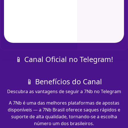
📱 Canal Oficial no Telegram!
📱 Benefícios do Canal
Descubra as vantagens de seguir a 7Nb no Telegram
A 7Nb é uma das melhores plataformas de apostas
disponíveis — a 7Nb Brasil oferece saques rápidos e
suporte de alta qualidade, tornando-se a escolha
número um dos brasileiros.