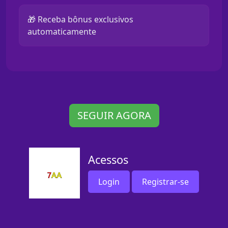
🎁 Receba bônus exclusivos
automaticamente
SEGUIR AGORA
Acessos
Login
Registrar-se