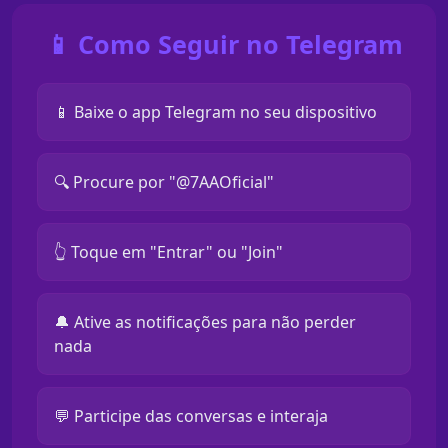
📱 Como Seguir no Telegram
📱 Baixe o app Telegram no seu dispositivo
🔍 Procure por "@7AAOficial"
👆 Toque em "Entrar" ou "Join"
🔔 Ative as notificações para não perder
nada
💬 Participe das conversas e interaja