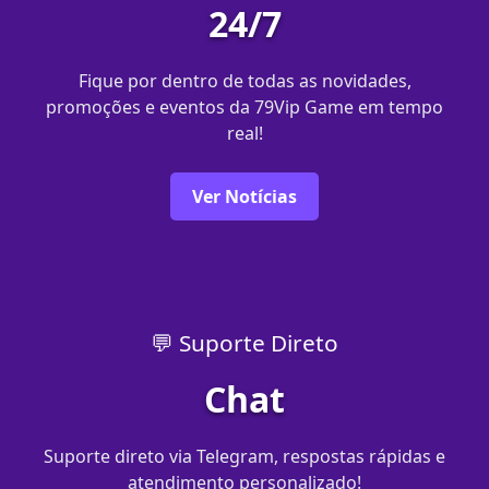
24/7
Fique por dentro de todas as novidades,
promoções e eventos da 79Vip Game em tempo
real!
Ver Notícias
💬 Suporte Direto
Chat
Suporte direto via Telegram, respostas rápidas e
atendimento personalizado!