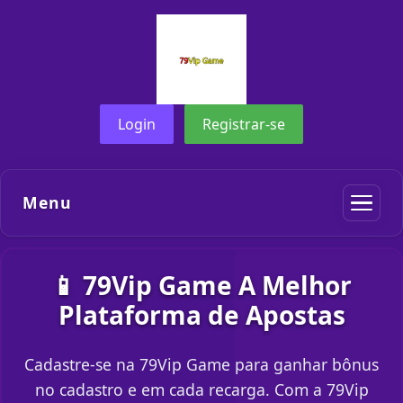
Login
Registrar-se
Menu
📱 79Vip Game A Melhor
Plataforma de Apostas
Cadastre-se na 79Vip Game para ganhar bônus
no cadastro e em cada recarga. Com a 79Vip