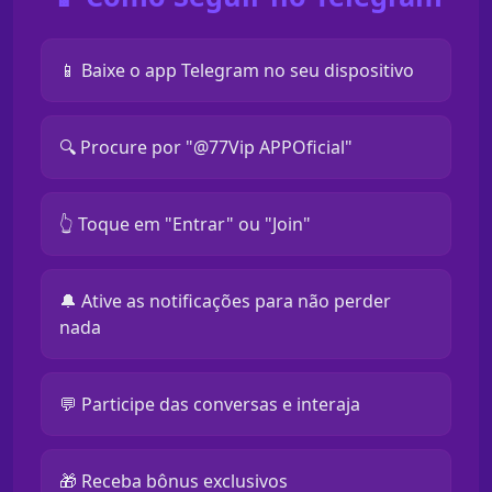
📱 Baixe o app Telegram no seu dispositivo
🔍 Procure por "@77Vip APPOficial"
👆 Toque em "Entrar" ou "Join"
🔔 Ative as notificações para não perder
nada
💬 Participe das conversas e interaja
🎁 Receba bônus exclusivos