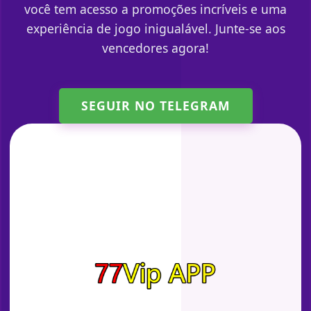
você tem acesso a promoções incríveis e uma
experiência de jogo inigualável. Junte-se aos
vencedores agora!
SEGUIR NO TELEGRAM