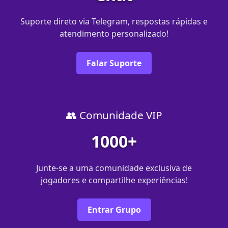
Suporte direto via Telegram, respostas rápidas e
atendimento personalizado!
Falar Suporte
👥 Comunidade VIP
1000+
Junte-se a uma comunidade exclusiva de
jogadores e compartilhe experiências!
Entrar Grupo