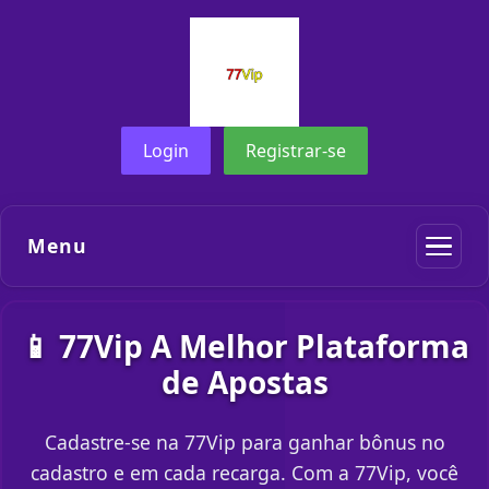
Login
Registrar-se
Menu
📱 77Vip A Melhor Plataforma
de Apostas
Cadastre-se na 77Vip para ganhar bônus no
cadastro e em cada recarga. Com a 77Vip, você