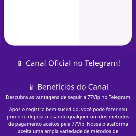
📱 Canal Oficial no Telegram!
📱 Benefícios do Canal
Descubra as vantagens de seguir a 77Vip no Telegram
Após o registro bem-sucedido, você pode fazer seu
primeiro depósito usando qualquer um dos métodos
de pagamento aceitos pela 77Vip. Nossa plataforma
aceita uma ampla variedade de métodos de