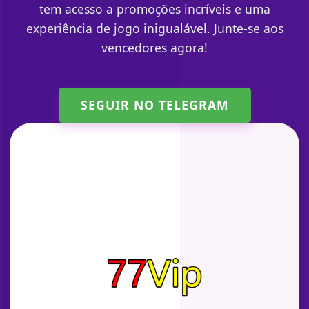
tem acesso a promoções incríveis e uma
experiência de jogo inigualável. Junte-se aos
vencedores agora!
SEGUIR NO TELEGRAM