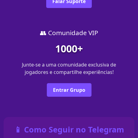
Falar Suporte
👥 Comunidade VIP
1000+
Junte-se a uma comunidade exclusiva de
jogadores e compartilhe experiências!
Entrar Grupo
📱 Como Seguir no Telegram