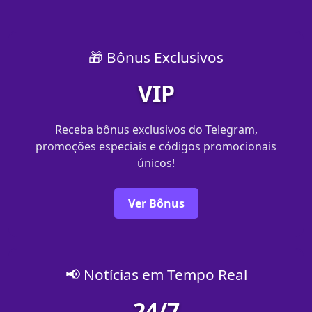
🎁 Bônus Exclusivos
VIP
Receba bônus exclusivos do Telegram,
promoções especiais e códigos promocionais
únicos!
Ver Bônus
📢 Notícias em Tempo Real
24/7