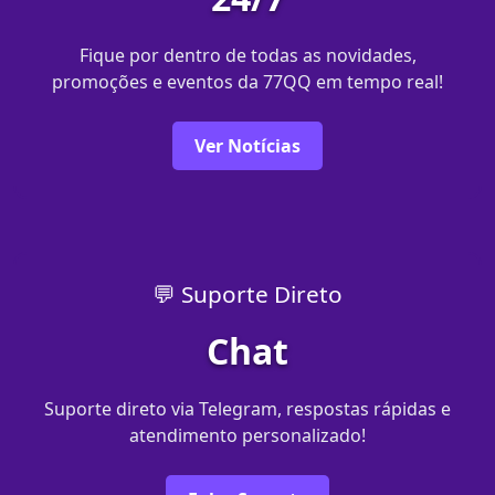
Fique por dentro de todas as novidades,
promoções e eventos da 77QQ em tempo real!
Ver Notícias
💬 Suporte Direto
Chat
Suporte direto via Telegram, respostas rápidas e
atendimento personalizado!