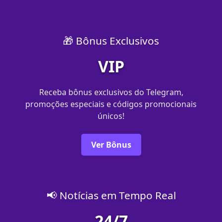
🎁 Bônus Exclusivos
VIP
Receba bônus exclusivos do Telegram,
promoções especiais e códigos promocionais
únicos!
Ver Bônus
📢 Notícias em Tempo Real
24/7