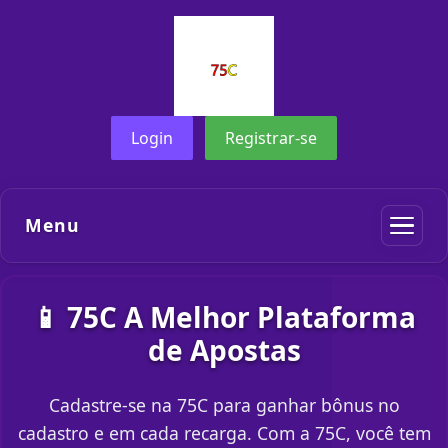
Login
Registrar-se
Menu
📱 75C A Melhor Plataforma
de Apostas
Cadastre-se na 75C para ganhar bônus no
cadastro e em cada recarga. Com a 75C, você tem