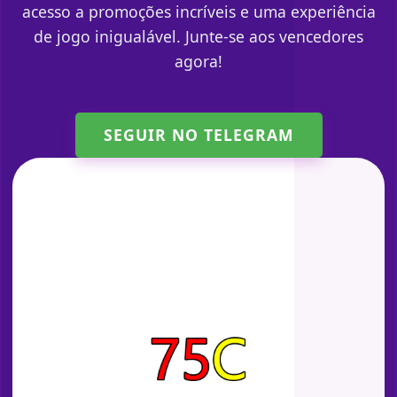
acesso a promoções incríveis e uma experiência
de jogo inigualável. Junte-se aos vencedores
agora!
SEGUIR NO TELEGRAM