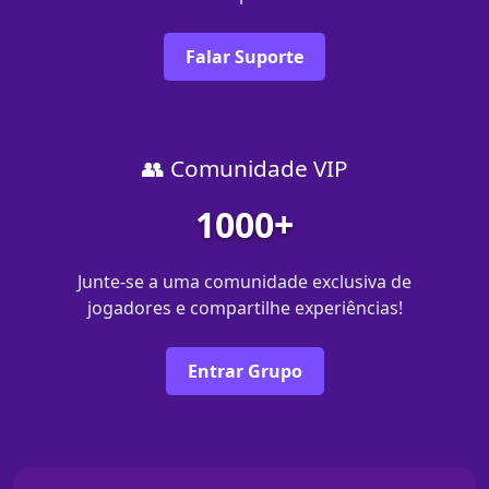
Falar Suporte
👥 Comunidade VIP
1000+
Junte-se a uma comunidade exclusiva de
jogadores e compartilhe experiências!
Entrar Grupo