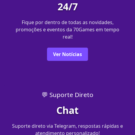
24/7
Fique por dentro de todas as novidades,
promoções e eventos da 70Games em tempo
real!
Ver Notícias
💬 Suporte Direto
Chat
Suporte direto via Telegram, respostas rápidas e
atendimento personalizado!