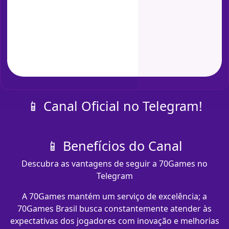
📱 Canal Oficial no Telegram!
📱 Benefícios do Canal
Descubra as vantagens de seguir a 70Games no
Telegram
A 70Games mantém um serviço de excelência; a
70Games Brasil busca constantemente atender às
expectativas dos jogadores com inovação e melhorias