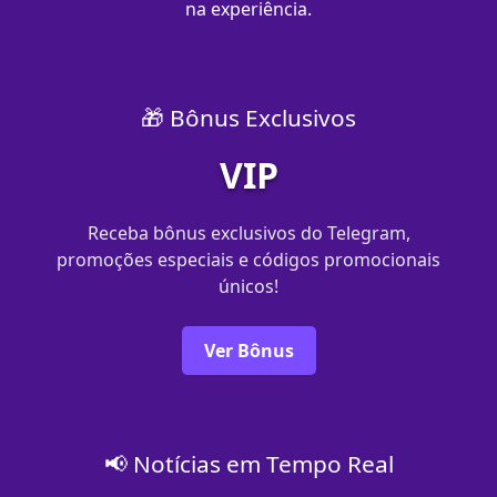
na experiência.
🎁 Bônus Exclusivos
VIP
Receba bônus exclusivos do Telegram,
promoções especiais e códigos promocionais
únicos!
Ver Bônus
📢 Notícias em Tempo Real