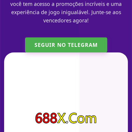
você tem acesso a promoções incríveis e uma
experiência de jogo inigualável. Junte-se aos
vencedores agora!
SEGUIR NO TELEGRAM