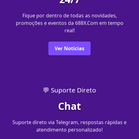
Fique por dentro de todas as novidades,
promoções e eventos da 688X.Com em tempo
real!
Ver Notícias
💬 Suporte Direto
Chat
Suporte direto via Telegram, respostas rápidas e
atendimento personalizado!