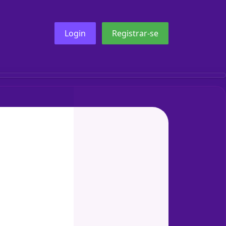
Login
Registrar-se