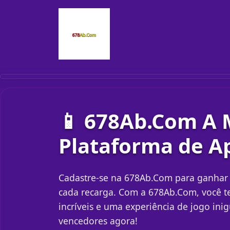
📱 678Ab.Com A 
Plataforma de A
Cadastre-se na 678Ab.Com para ganhar
cada recarga. Com a 678Ab.Com, você 
incríveis e uma experiência de jogo inig
vencedores agora!