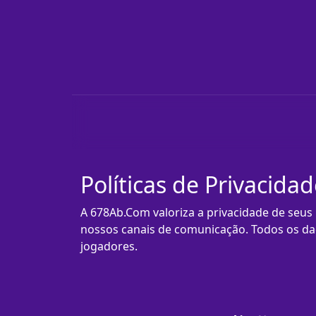
Políticas de Privacida
A 678Ab.Com valoriza a privacidade de seu
nossos canais de comunicação. Todos os dad
jogadores.