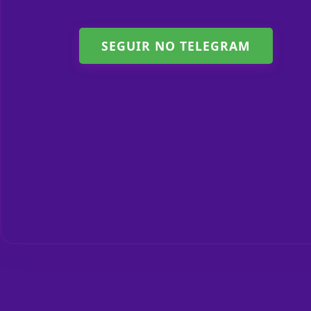
SEGUIR NO TELEGRAM