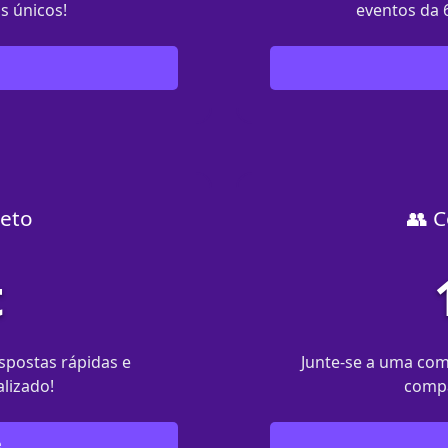
s únicos!
eventos da 
reto
👥 
t
espostas rápidas e
Junte-se a uma com
lizado!
compa
e