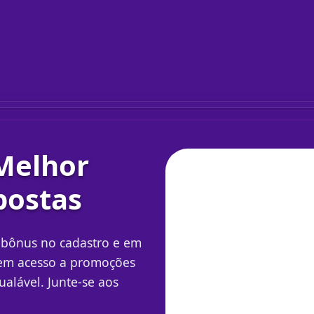
Melhor
postas
 bônus no cadastro e em
tem acesso a promoções
ualável. Junte-se aos