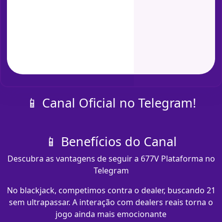
📱 Canal Oficial no Telegram!
📱 Benefícios do Canal
Descubra as vantagens de seguir a 677V Plataforma no
Telegram
No blackjack, competimos contra o dealer, buscando 21
sem ultrapassar. A interação com dealers reais torna o
jogo ainda mais emocionante