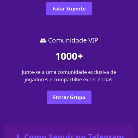
Falar Suporte
👥 Comunidade VIP
1000+
Junte-se a uma comunidade exclusiva de
jogadores e compartilhe experiências!
Entrar Grupo
📱 Como Seguir no Telegram