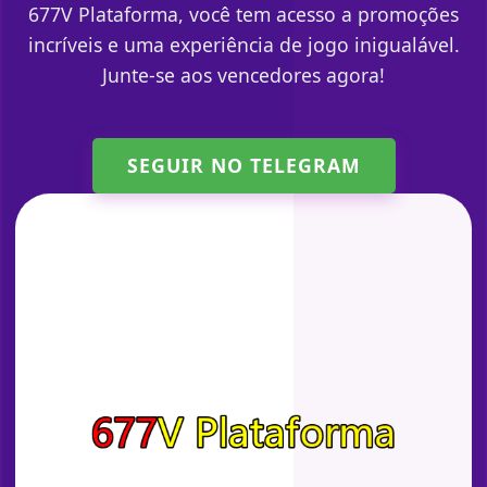
677V Plataforma, você tem acesso a promoções
incríveis e uma experiência de jogo inigualável.
Junte-se aos vencedores agora!
SEGUIR NO TELEGRAM