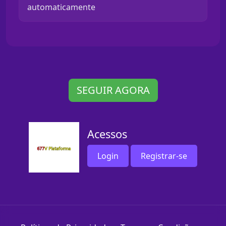
automaticamente
SEGUIR AGORA
Acessos
Login
Registrar-se