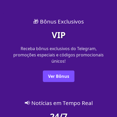
🎁 Bônus Exclusivos
VIP
Receba bônus exclusivos do Telegram,
promoções especiais e códigos promocionais
únicos!
Ver Bônus
📢 Notícias em Tempo Real
24/7