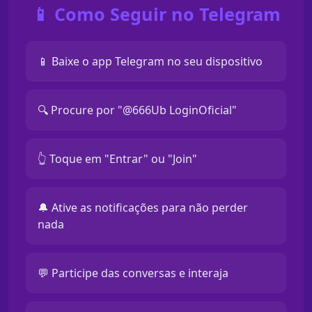
📱 Como Seguir no Telegram
📱 Baixe o app Telegram no seu dispositivo
🔍 Procure por "@666Ub LoginOficial"
👆 Toque em "Entrar" ou "Join"
🔔 Ative as notificações para não perder
nada
💬 Participe das conversas e interaja