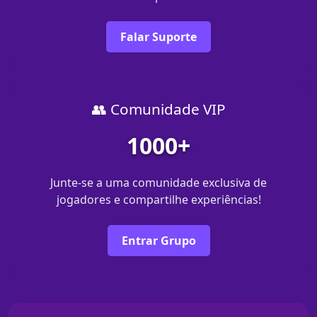
Falar Suporte
👥 Comunidade VIP
1000+
Junte-se a uma comunidade exclusiva de
jogadores e compartilhe experiências!
Entrar Grupo