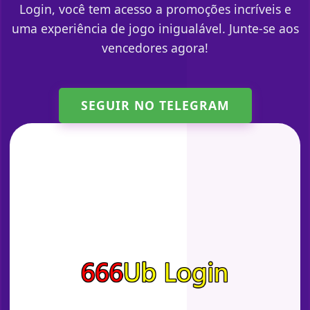
Login, você tem acesso a promoções incríveis e
uma experiência de jogo inigualável. Junte-se aos
vencedores agora!
SEGUIR NO TELEGRAM