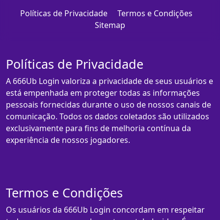
Políticas de Privacidade
Termos e Condições
Sitemap
Políticas de Privacidade
A 666Ub Login valoriza a privacidade de seus usuários e
está empenhada em proteger todas as informações
pessoais fornecidas durante o uso de nossos canais de
comunicação. Todos os dados coletados são utilizados
exclusivamente para fins de melhoria contínua da
experiência de nossos jogadores.
Termos e Condições
Os usuários da 666Ub Login concordam em respeitar