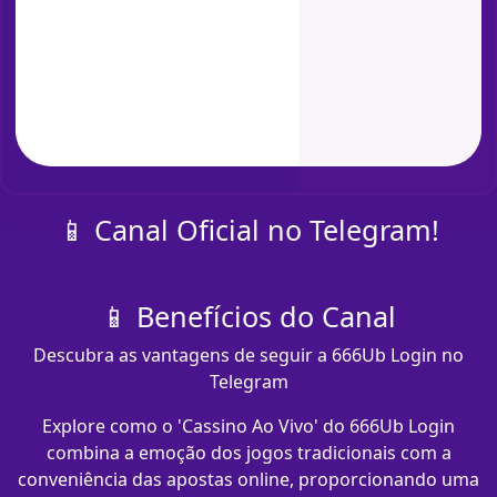
📱 Canal Oficial no Telegram!
📱 Benefícios do Canal
Descubra as vantagens de seguir a 666Ub Login no
Telegram
Explore como o 'Cassino Ao Vivo' do 666Ub Login
combina a emoção dos jogos tradicionais com a
conveniência das apostas online, proporcionando uma