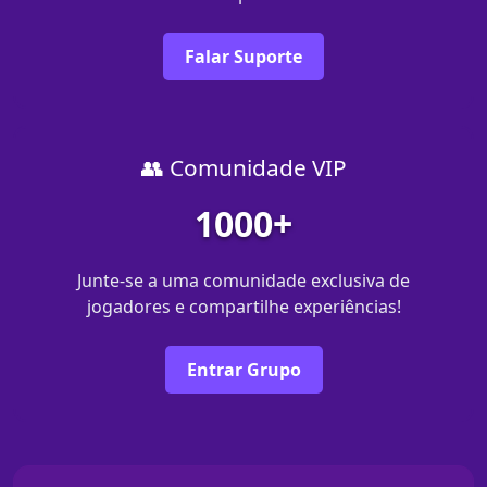
Falar Suporte
👥 Comunidade VIP
1000+
Junte-se a uma comunidade exclusiva de
jogadores e compartilhe experiências!
Entrar Grupo