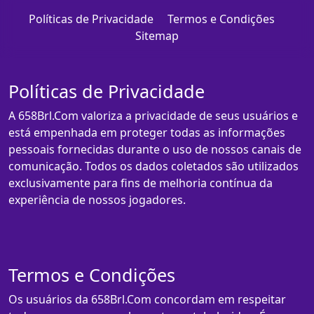
Políticas de Privacidade
Termos e Condições
Sitemap
Políticas de Privacidade
A 658Brl.Com valoriza a privacidade de seus usuários e
está empenhada em proteger todas as informações
pessoais fornecidas durante o uso de nossos canais de
comunicação. Todos os dados coletados são utilizados
exclusivamente para fins de melhoria contínua da
experiência de nossos jogadores.
Termos e Condições
Os usuários da 658Brl.Com concordam em respeitar