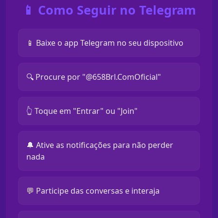
📱 Como Seguir no Telegram
📱 Baixe o app Telegram no seu dispositivo
🔍 Procure por "@658Brl.ComOficial"
👆 Toque em "Entrar" ou "Join"
🔔 Ative as notificações para não perder
nada
💬 Participe das conversas e interaja