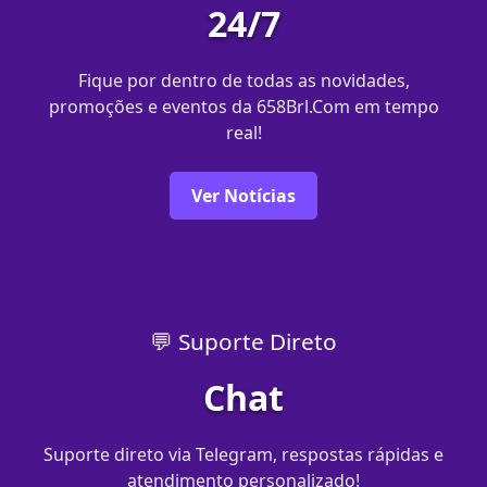
24/7
Fique por dentro de todas as novidades,
promoções e eventos da 658Brl.Com em tempo
real!
Ver Notícias
💬 Suporte Direto
Chat
Suporte direto via Telegram, respostas rápidas e
atendimento personalizado!