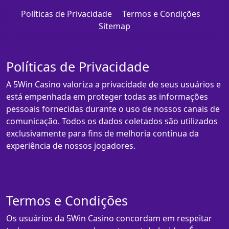
Políticas de Privacidade
Termos e Condições
Sitemap
Políticas de Privacidade
A 5Win Casino valoriza a privacidade de seus usuários e
está empenhada em proteger todas as informações
pessoais fornecidas durante o uso de nossos canais de
comunicação. Todos os dados coletados são utilizados
exclusivamente para fins de melhoria contínua da
experiência de nossos jogadores.
Termos e Condições
Os usuários da 5Win Casino concordam em respeitar