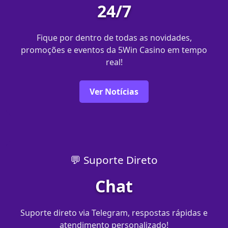
24/7
Fique por dentro de todas as novidades,
promoções e eventos da 5Win Casino em tempo
real!
Ver Notícias
💬 Suporte Direto
Chat
Suporte direto via Telegram, respostas rápidas e
atendimento personalizado!