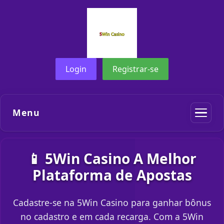
Login
Registrar-se
Menu
📱 5Win Casino A Melhor
Plataforma de Apostas
Cadastre-se na 5Win Casino para ganhar bônus
no cadastro e em cada recarga. Com a 5Win