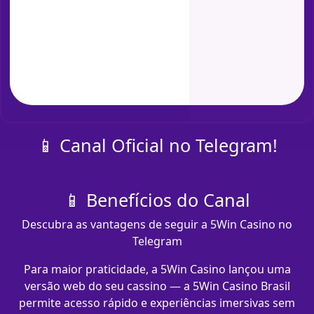
📱 Canal Oficial no Telegram!
📱 Benefícios do Canal
Descubra as vantagens de seguir a 5Win Casino no
Telegram
Para maior praticidade, a 5Win Casino lançou uma
versão web do seu cassino — a 5Win Casino Brasil
permite acesso rápido e experiências imersivas sem