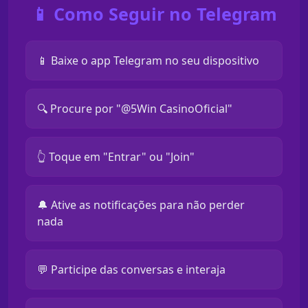
📱 Como Seguir no Telegram
📱 Baixe o app Telegram no seu dispositivo
🔍 Procure por "@5Win CasinoOficial"
👆 Toque em "Entrar" ou "Join"
🔔 Ative as notificações para não perder
nada
💬 Participe das conversas e interaja