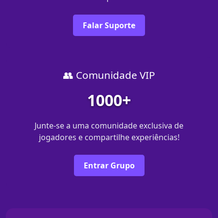
Falar Suporte
👥 Comunidade VIP
1000+
Junte-se a uma comunidade exclusiva de
jogadores e compartilhe experiências!
Entrar Grupo