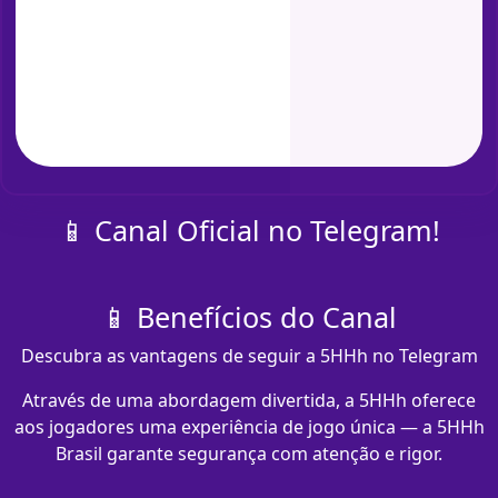
📱 Canal Oficial no Telegram!
📱 Benefícios do Canal
Descubra as vantagens de seguir a 5HHh no Telegram
Através de uma abordagem divertida, a 5HHh oferece
aos jogadores uma experiência de jogo única — a 5HHh
Brasil garante segurança com atenção e rigor.