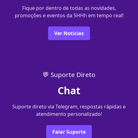
Fique por dentro de todas as novidades,
promoções e eventos da 5HHh em tempo real!
Ver Notícias
💬 Suporte Direto
Chat
Suporte direto via Telegram, respostas rápidas e
atendimento personalizado!
Falar Suporte