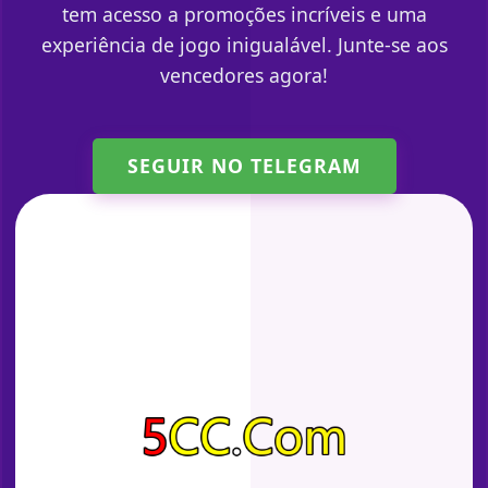
tem acesso a promoções incríveis e uma
experiência de jogo inigualável. Junte-se aos
vencedores agora!
SEGUIR NO TELEGRAM