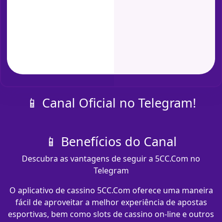
📱 Canal Oficial no Telegram!
📱 Benefícios do Canal
Descubra as vantagens de seguir a 5CC.Com no
Telegram
O aplicativo de cassino 5CC.Com oferece uma maneira
fácil de aproveitar a melhor experiência de apostas
esportivas, bem como slots de cassino on-line e outros