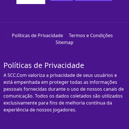
Políticas de Privacidade
Termos e Condições
Sitemap
Políticas de Privacidade
A 5CC.Com valoriza a privacidade de seus usuários e
está empenhada em proteger todas as informações
pessoais fornecidas durante o uso de nossos canais de
comunicação. Todos os dados coletados são utilizados
exclusivamente para fins de melhoria contínua da
experiência de nossos jogadores.