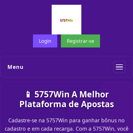
Login
Registrar-se
Menu
📱 5757Win A Melhor
Plataforma de Apostas
Cadastre-se na 5757Win para ganhar bônus no
cadastro e em cada recarga. Com a 5757Win, você