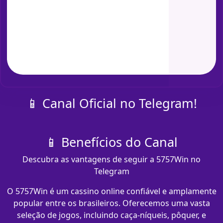
📱 Canal Oficial no Telegram!
📱 Benefícios do Canal
Descubra as vantagens de seguir a 5757Win no
Telegram
O 5757Win é um cassino online confiável e amplamente
popular entre os brasileiros. Oferecemos uma vasta
seleção de jogos, incluindo caça-níqueis, pôquer, e