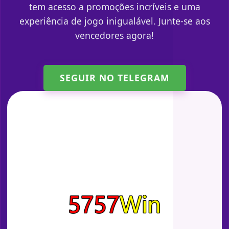
tem acesso a promoções incríveis e uma
experiência de jogo inigualável. Junte-se aos
vencedores agora!
SEGUIR NO TELEGRAM