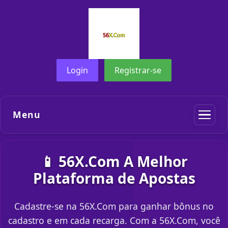
Login
Registrar-se
Menu
📱 56X.Com A Melhor
Plataforma de Apostas
Cadastre-se na 56X.Com para ganhar bônus no
cadastro e em cada recarga. Com a 56X.Com, você