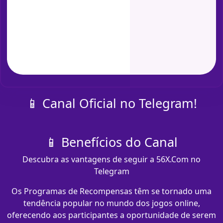
📱 Canal Oficial no Telegram!
📱 Benefícios do Canal
Descubra as vantagens de seguir a 56X.Com no
Telegram
Os Programas de Recompensas têm se tornado uma
tendência popular no mundo dos jogos online,
oferecendo aos participantes a oportunidade de serem