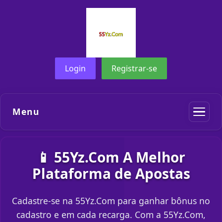
Login
Registrar-se
Menu
📱 55Yz.Com A Melhor
Plataforma de Apostas
Cadastre-se na 55Yz.Com para ganhar bônus no
cadastro e em cada recarga. Com a 55Yz.Com,