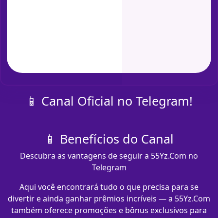
📱 Canal Oficial no Telegram!
📱 Benefícios do Canal
Descubra as vantagens de seguir a 55Yz.Com no
Telegram
Aqui você encontrará tudo o que precisa para se
divertir e ainda ganhar prêmios incríveis — a 55Yz.Com
também oferece promoções e bônus exclusivos para