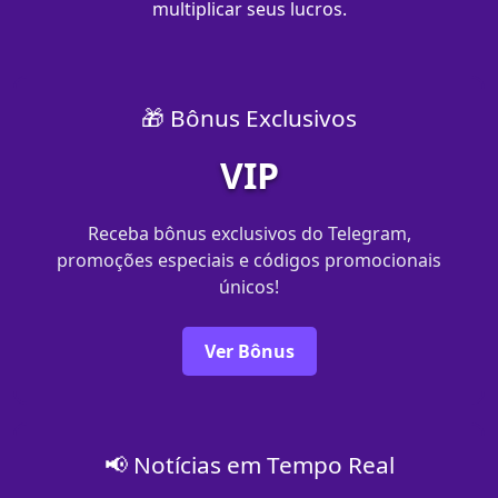
multiplicar seus lucros.
🎁 Bônus Exclusivos
VIP
Receba bônus exclusivos do Telegram,
promoções especiais e códigos promocionais
únicos!
Ver Bônus
📢 Notícias em Tempo Real