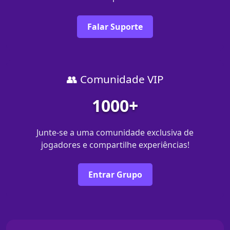
Falar Suporte
👥 Comunidade VIP
1000+
Junte-se a uma comunidade exclusiva de
jogadores e compartilhe experiências!
Entrar Grupo