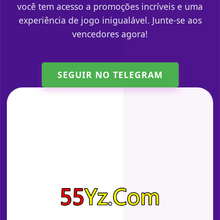
você tem acesso a promoções incríveis e uma
experiência de jogo inigualável. Junte-se aos
vencedores agora!
SEGUIR NO TELEGRAM