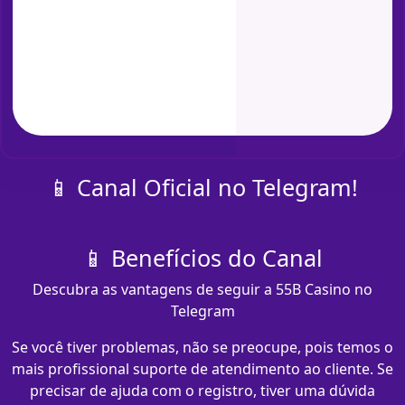
📱 Canal Oficial no Telegram!
📱 Benefícios do Canal
Descubra as vantagens de seguir a 55B Casino no
Telegram
Se você tiver problemas, não se preocupe, pois temos o
mais profissional suporte de atendimento ao cliente. Se
precisar de ajuda com o registro, tiver uma dúvida