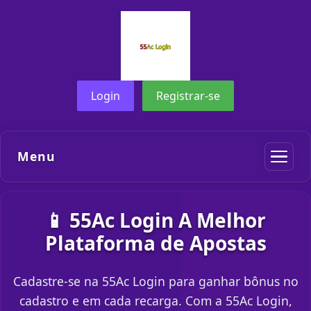
Login
Registrar-se
Menu
📱 55Ac Login A Melhor
Plataforma de Apostas
Cadastre-se na 55Ac Login para ganhar bônus no
cadastro e em cada recarga. Com a 55Ac Login,