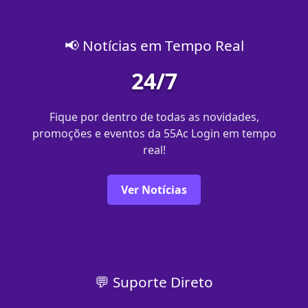
📢 Notícias em Tempo Real
24/7
Fique por dentro de todas as novidades,
promoções e eventos da 55Ac Login em tempo
real!
Ver Notícias
💬 Suporte Direto