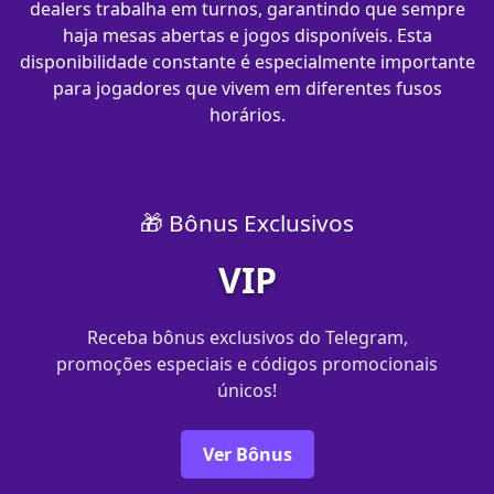
dealers trabalha em turnos, garantindo que sempre
haja mesas abertas e jogos disponíveis. Esta
disponibilidade constante é especialmente importante
para jogadores que vivem em diferentes fusos
horários.
🎁 Bônus Exclusivos
VIP
Receba bônus exclusivos do Telegram,
promoções especiais e códigos promocionais
únicos!
Ver Bônus