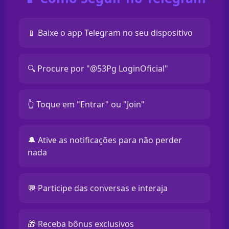
📱 Baixe o app Telegram no seu dispositivo
🔍 Procure por "@53Pg LoginOficial"
👆 Toque em "Entrar" ou "Join"
🔔 Ative as notificações para não perder
nada
💬 Participe das conversas e interaja
🎁 Receba bônus exclusivos