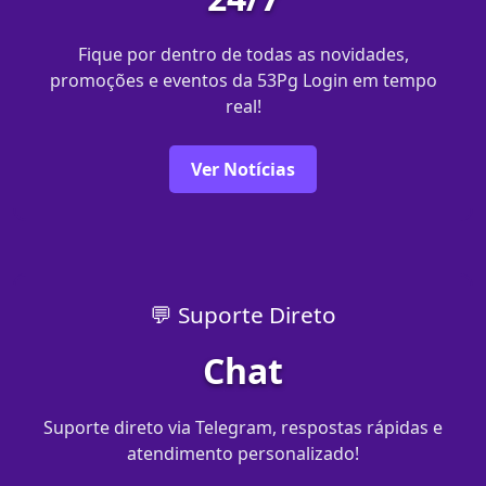
Fique por dentro de todas as novidades,
promoções e eventos da 53Pg Login em tempo
real!
Ver Notícias
💬 Suporte Direto
Chat
Suporte direto via Telegram, respostas rápidas e
atendimento personalizado!