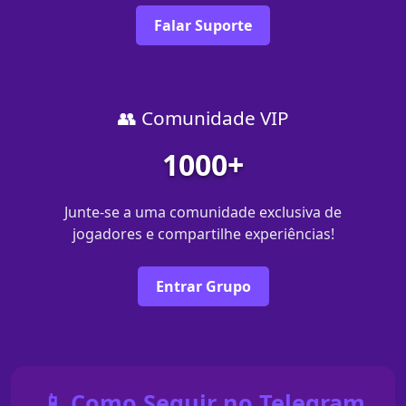
Falar Suporte
👥 Comunidade VIP
1000+
Junte-se a uma comunidade exclusiva de
jogadores e compartilhe experiências!
Entrar Grupo
📱 Como Seguir no Telegram