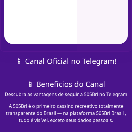
📱 Canal Oficial no Telegram!
📱 Benefícios do Canal
Descubra as vantagens de seguir a 505Brl no Telegram
A 505Brl é o primeiro cassino recreativo totalmente
transparente do Brasil — na plataforma 505Brl Brasil ,
tudo é visível, exceto seus dados pessoais.