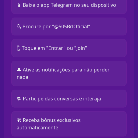
📱 Baixe o app Telegram no seu dispositivo
🔍 Procure por "@505BrlOficial"
👆 Toque em "Entrar" ou "Join"
🔔 Ative as notificações para não perder
nada
💬 Participe das conversas e interaja
🎁 Receba bônus exclusivos
automaticamente