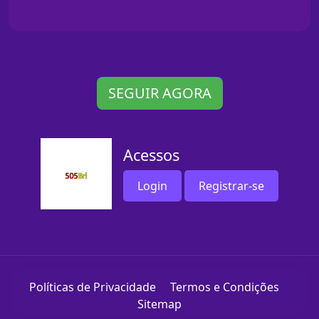
SEGUIR AGORA
Acessos
Login
Registrar-se
Políticas de Privacidade
Termos e Condições
Sitemap