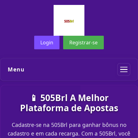
Login
Registrar-se
Menu
📱 505Brl A Melhor
Plataforma de Apostas
Cadastre-se na 505Brl para ganhar bônus no
cadastro e em cada recarga. Com a 505Brl, você