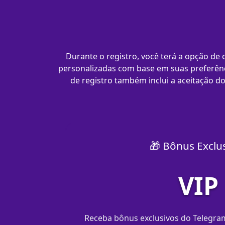
Durante o registro, você terá a opção de 
personalizadas com base em suas preferênc
de registro também inclui a aceitação d
🎁 Bônus Exclu
VIP
Receba bônus exclusivos do Telegra