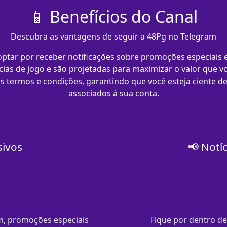
📱 Benefícios do Canal
Descubra as vantagens de seguir a 48Pg no Telegram
optar por receber notificações sobre promoções especiais e 
ias de jogo e são projetadas para maximizar o valor que v
os termos e condições, garantindo que você esteja ciente de
associados à sua conta.
sivos
📢 Notí
m, promoções especiais
Fique por dentro d