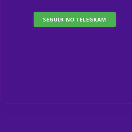
SEGUIR NO TELEGRAM