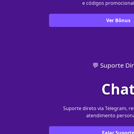
e códigos promocionai
Ver Bônus
💬 Suporte Di
Cha
Suporte direto via Telegram, r
atendimento persona
Falar Suport