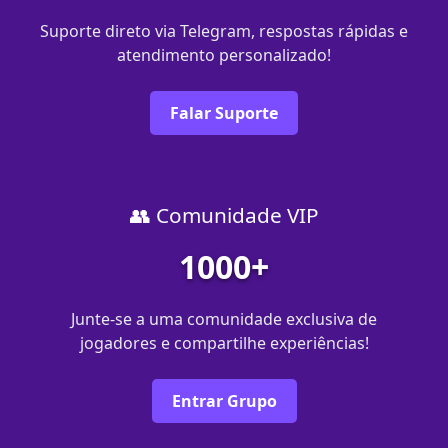
Suporte direto via Telegram, respostas rápidas e
atendimento personalizado!
Falar Suporte
👥 Comunidade VIP
1000+
Junte-se a uma comunidade exclusiva de
jogadores e compartilhe experiências!
Entrar Grupo