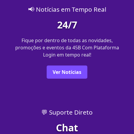
📢 Notícias em Tempo Real
24/7
Fique por dentro de todas as novidades,
promoções e eventos da 45B Com Plataforma
Login em tempo real!
Ver Notícias
💬 Suporte Direto
Chat