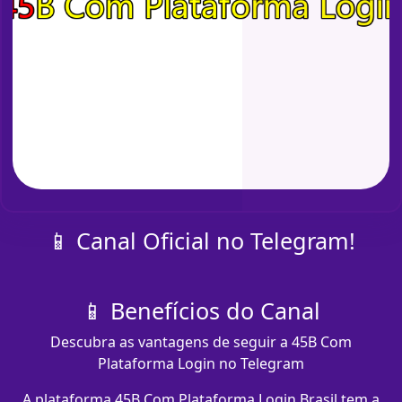
📱 Canal Oficial no Telegram!
📱 Benefícios do Canal
Descubra as vantagens de seguir a 45B Com
Plataforma Login no Telegram
A plataforma 45B Com Plataforma Login Brasil tem a