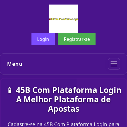
Login
Registrar-se
Menu
📱 45B Com Plataforma Login
A Melhor Plataforma de
Apostas
Cadastre-se na 45B Com Plataforma Login para