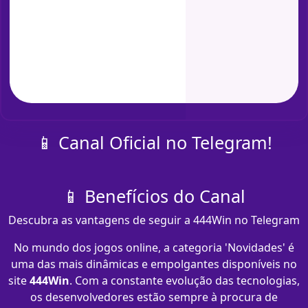
📱 Canal Oficial no Telegram!
📱 Benefícios do Canal
Descubra as vantagens de seguir a 444Win no Telegram
No mundo dos jogos online, a categoria 'Novidades' é
uma das mais dinâmicas e empolgantes disponíveis no
site
444Win
. Com a constante evolução das tecnologias,
os desenvolvedores estão sempre à procura de