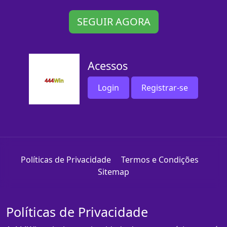
SEGUIR AGORA
Acessos
Login
Registrar-se
Políticas de Privacidade
Termos e Condições
Sitemap
Políticas de Privacidade