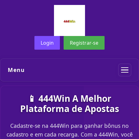
Login
Registrar-se
Menu
📱 444Win A Melhor
Plataforma de Apostas
Cadastre-se na 444Win para ganhar bônus no
cadastro e em cada recarga. Com a 444Win, você