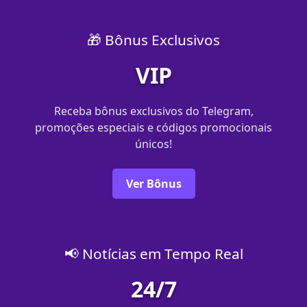
🎁 Bônus Exclusivos
VIP
Receba bônus exclusivos do Telegram,
promoções especiais e códigos promocionais
únicos!
Ver Bônus
📢 Notícias em Tempo Real
24/7