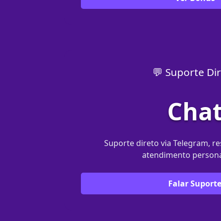
💬 Suporte Di
Cha
Suporte direto via Telegram, r
atendimento persona
Falar Suport