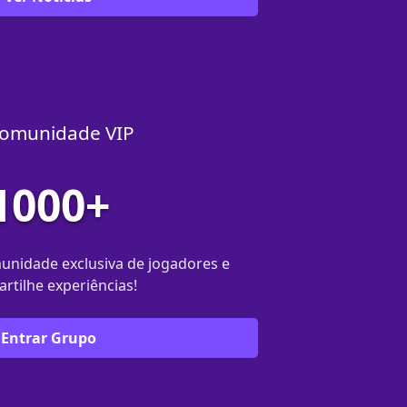
Comunidade VIP
1000+
unidade exclusiva de jogadores e
rtilhe experiências!
Entrar Grupo