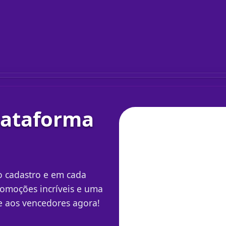
lataforma
o cadastro e em cada
romoções incríveis e uma
se aos vencedores agora!