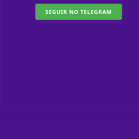
SEGUIR NO TELEGRAM