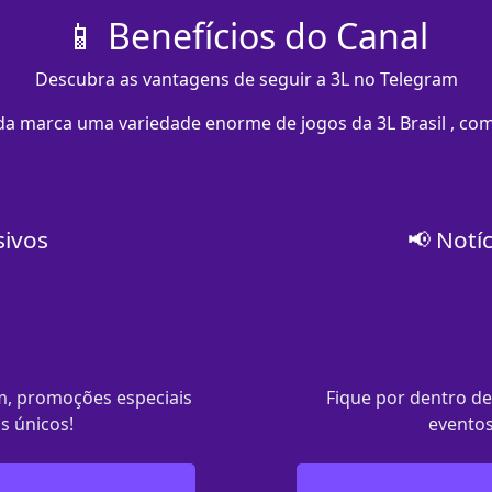
📱 Benefícios do Canal
Descubra as vantagens de seguir a 3L no Telegram
s da marca uma variedade enorme de jogos da 3L Brasil , co
sivos
📢 Notí
m, promoções especiais
Fique por dentro d
s únicos!
eventos