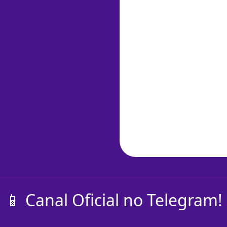
📱 Canal Oficial no Telegram!