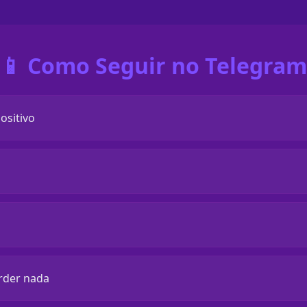
📱 Como Seguir no Telegram
ositivo
erder nada