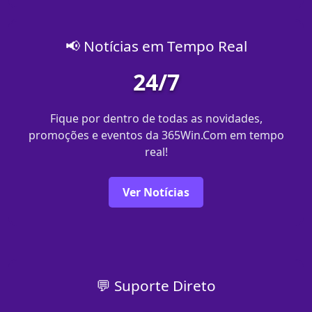
📢 Notícias em Tempo Real
24/7
Fique por dentro de todas as novidades,
promoções e eventos da 365Win.Com em tempo
real!
Ver Notícias
💬 Suporte Direto