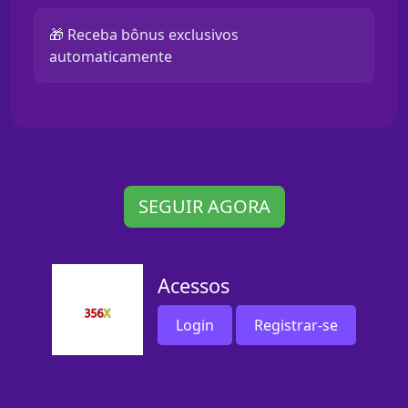
🎁 Receba bônus exclusivos
automaticamente
SEGUIR AGORA
Acessos
Login
Registrar-se