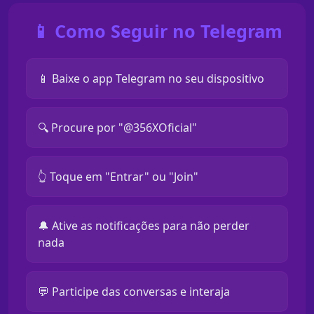
📱 Como Seguir no Telegram
📱 Baixe o app Telegram no seu dispositivo
🔍 Procure por "@356XOficial"
👆 Toque em "Entrar" ou "Join"
🔔 Ative as notificações para não perder
nada
💬 Participe das conversas e interaja