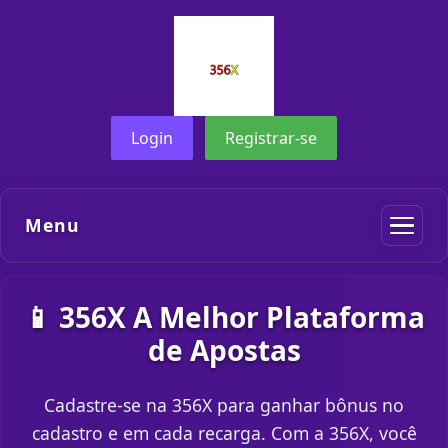
Login
Registrar-se
Menu
📱 356X A Melhor Plataforma
de Apostas
Cadastre-se na 356X para ganhar bônus no
cadastro e em cada recarga. Com a 356X, você