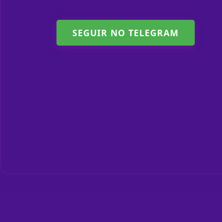
SEGUIR NO TELEGRAM