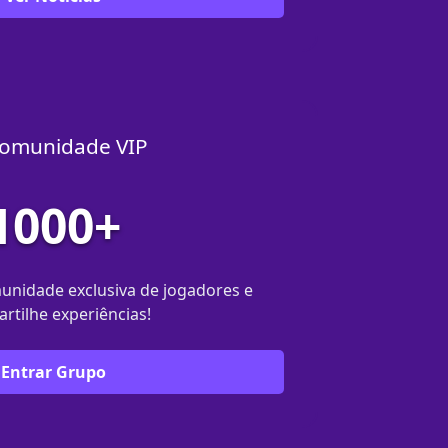
Comunidade VIP
1000+
unidade exclusiva de jogadores e
rtilhe experiências!
Entrar Grupo