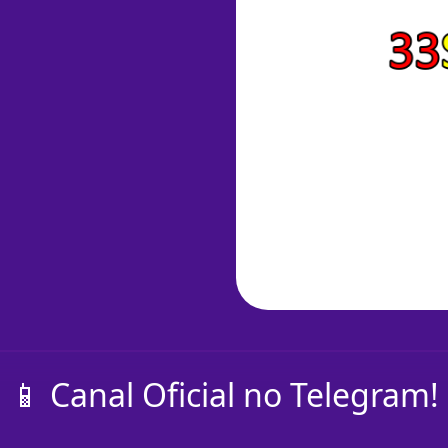
📱 Canal Oficial no Telegram!