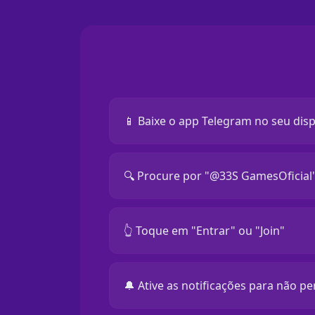
📱 Baixe o app Telegram no seu disp
🔍 Procure por "@33S GamesOficial
👆 Toque em "Entrar" ou "Join"
🔔 Ative as notificações para não p