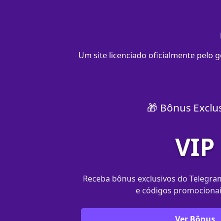
Um site licenciado oficialmente pelo 
🎁 Bônus Exclu
VIP
Receba bônus exclusivos do Telegra
e códigos promocionai
Ver Bônus