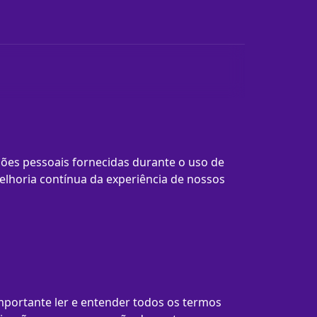
ões pessoais fornecidas durante o uso de
elhoria contínua da experiência de nossos
mportante ler e entender todos os termos