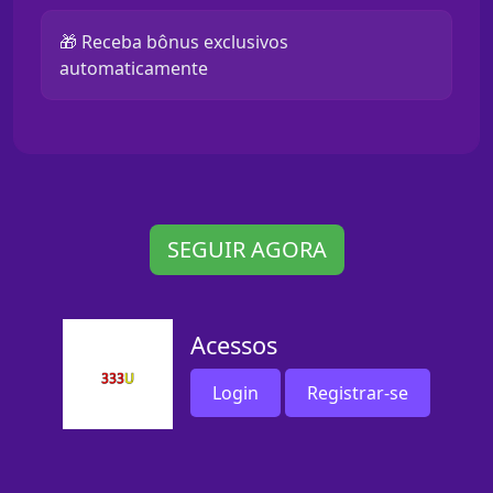
🎁 Receba bônus exclusivos
automaticamente
SEGUIR AGORA
Acessos
Login
Registrar-se