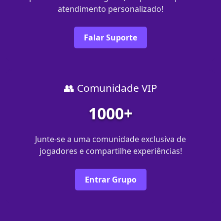
atendimento personalizado!
Falar Suporte
👥 Comunidade VIP
1000+
Junte-se a uma comunidade exclusiva de
jogadores e compartilhe experiências!
Entrar Grupo