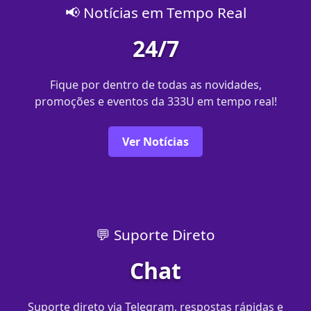
📢 Notícias em Tempo Real
24/7
Fique por dentro de todas as novidades,
promoções e eventos da 333U em tempo real!
Ver Notícias
💬 Suporte Direto
Chat
Suporte direto via Telegram, respostas rápidas e