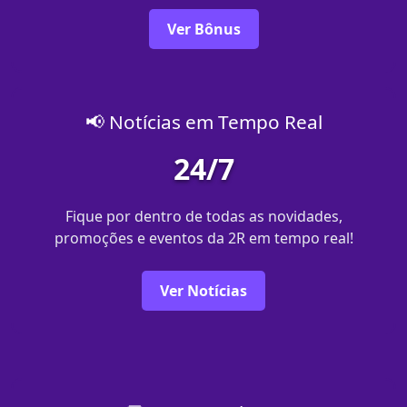
Ver Bônus
📢 Notícias em Tempo Real
24/7
Fique por dentro de todas as novidades,
promoções e eventos da 2R em tempo real!
Ver Notícias