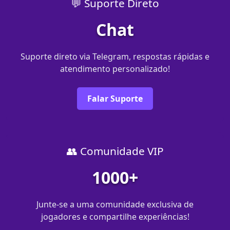
💬 Suporte Direto
Chat
Suporte direto via Telegram, respostas rápidas e
atendimento personalizado!
Falar Suporte
👥 Comunidade VIP
1000+
Junte-se a uma comunidade exclusiva de
jogadores e compartilhe experiências!