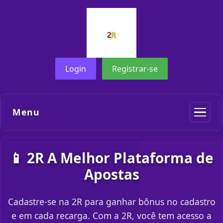
Login
Registrar-se
Menu
📱 2R A Melhor Plataforma de
Apostas
Cadastre-se na 2R para ganhar bônus no cadastro
e em cada recarga. Com a 2R, você tem acesso a