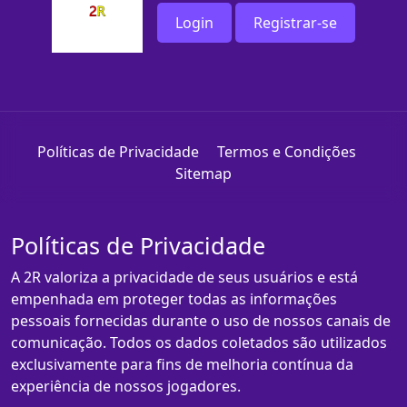
Login
Registrar-se
Políticas de Privacidade
Termos e Condições
Sitemap
Políticas de Privacidade
A 2R valoriza a privacidade de seus usuários e está
empenhada em proteger todas as informações
pessoais fornecidas durante o uso de nossos canais de
comunicação. Todos os dados coletados são utilizados
exclusivamente para fins de melhoria contínua da
experiência de nossos jogadores.