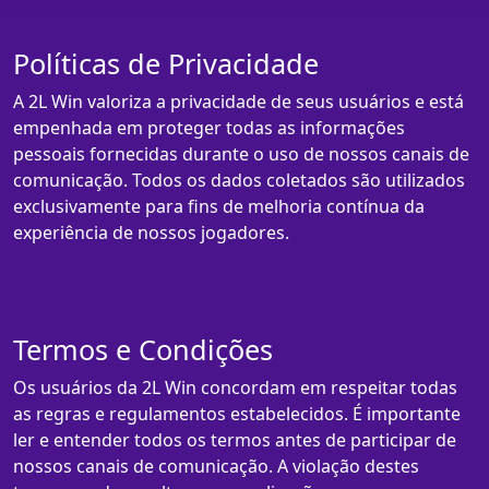
Políticas de Privacidade
A 2L Win valoriza a privacidade de seus usuários e está
empenhada em proteger todas as informações
pessoais fornecidas durante o uso de nossos canais de
comunicação. Todos os dados coletados são utilizados
exclusivamente para fins de melhoria contínua da
experiência de nossos jogadores.
Termos e Condições
Os usuários da 2L Win concordam em respeitar todas
as regras e regulamentos estabelecidos. É importante
ler e entender todos os termos antes de participar de
nossos canais de comunicação. A violação destes