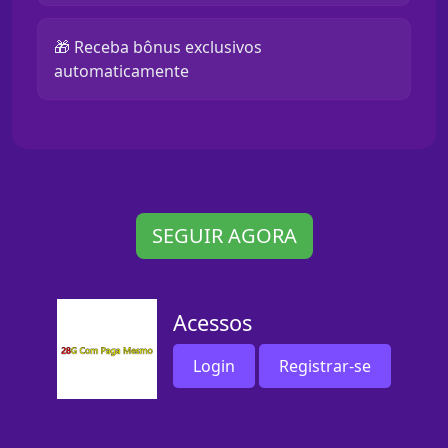
🎁 Receba bônus exclusivos
automaticamente
SEGUIR AGORA
Acessos
Login
Registrar-se