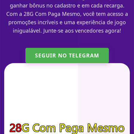
ganhar bônus no cadastro e em cada recarga.
Com a 28G Com Paga Mesmo, você tem acesso a
promoções incríveis e uma experiência de jogo
inigualável. Junte-se aos vencedores agora!
SEGUIR NO TELEGRAM