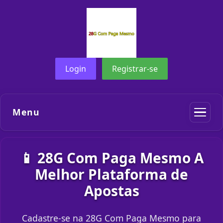
Login
Registrar-se
Menu
📱 28G Com Paga Mesmo A
Melhor Plataforma de
Apostas
Cadastre-se na 28G Com Paga Mesmo para