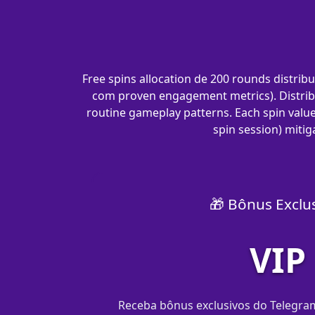
Free spins allocation de 200 rounds distribu
com proven engagement metrics). Distribut
routine gameplay patterns. Each spin value
spin session) mitig
🎁 Bônus Exclu
VIP
Receba bônus exclusivos do Telegra