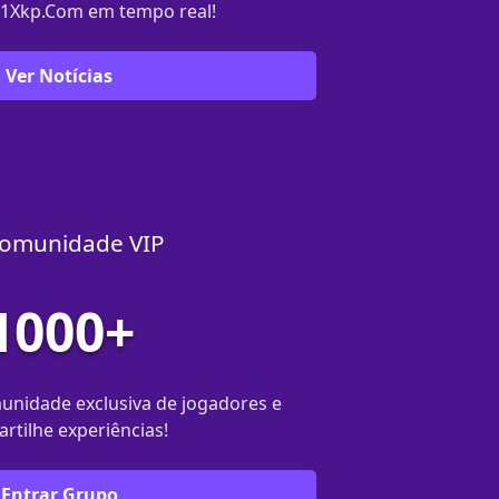
 1Xkp.Com em tempo real!
Ver Notícias
Comunidade VIP
1000+
unidade exclusiva de jogadores e
rtilhe experiências!
Entrar Grupo