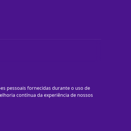
es pessoais fornecidas durante o uso de
elhoria contínua da experiência de nossos