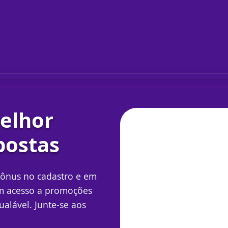
elhor
postas
bônus no cadastro e em
em acesso a promoções
ualável. Junte-se aos