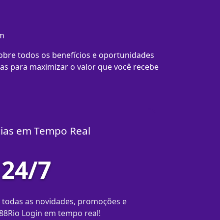
am
obre todos os benefícios e oportunidades
das para maximizar o valor que você recebe
cias em Tempo Real
24/7
e todas as novidades, promoções e
88Rio Login em tempo real!