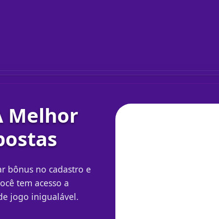
A Melhor
postas
ar bônus no cadastro e
você tem acesso a
e jogo inigualável.