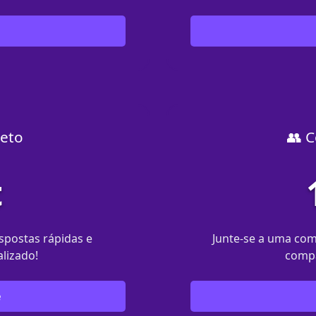
reto
👥 
t
espostas rápidas e
Junte-se a uma com
lizado!
compa
e