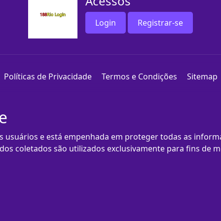
Acessos
Login
Registrar-se
Políticas de Privacidade
Termos e Condições
Sitemap
de
eus usuários e está empenhada em proteger todas as inform
os coletados são utilizados exclusivamente para fins de m