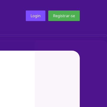
Login
Registrar-se