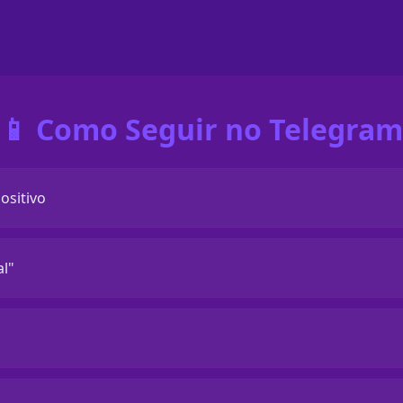
📱 Como Seguir no Telegram
ositivo
al"