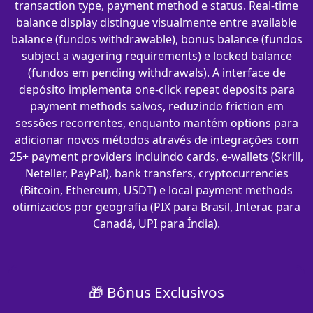
transaction type, payment method e status. Real-time
balance display distingue visualmente entre available
balance (fundos withdrawable), bonus balance (fundos
subject a wagering requirements) e locked balance
(fundos em pending withdrawals). A interface de
depósito implementa one-click repeat deposits para
payment methods salvos, reduzindo friction em
sessões recorrentes, enquanto mantém options para
adicionar novos métodos através de integrações com
25+ payment providers incluindo cards, e-wallets (Skrill,
Neteller, PayPal), bank transfers, cryptocurrencies
(Bitcoin, Ethereum, USDT) e local payment methods
otimizados por geografia (PIX para Brasil, Interac para
Canadá, UPI para Índia).
🎁 Bônus Exclusivos