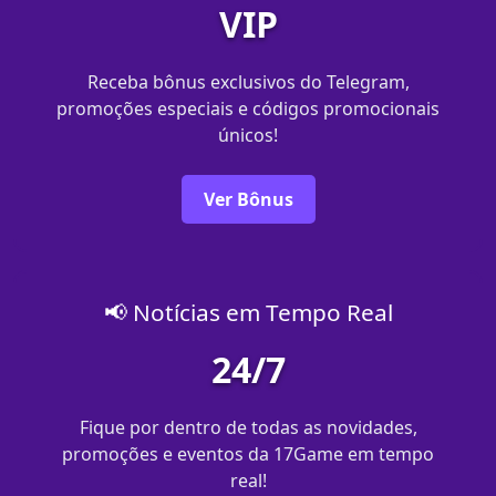
VIP
Receba bônus exclusivos do Telegram,
promoções especiais e códigos promocionais
únicos!
Ver Bônus
📢 Notícias em Tempo Real
24/7
Fique por dentro de todas as novidades,
promoções e eventos da 17Game em tempo
real!