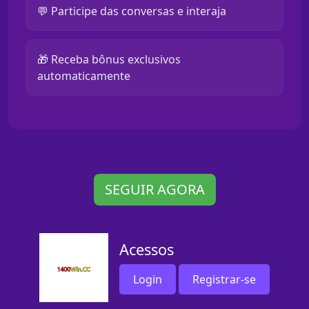
💬 Participe das conversas e interaja
🎁 Receba bônus exclusivos
automaticamente
SEGUIR AGORA
Acessos
Login
Registrar-se