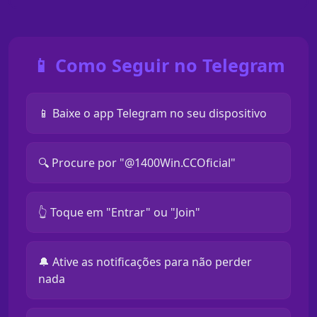
📱 Como Seguir no Telegram
📱 Baixe o app Telegram no seu dispositivo
🔍 Procure por "@1400Win.CCOficial"
👆 Toque em "Entrar" ou "Join"
🔔 Ative as notificações para não perder
nada