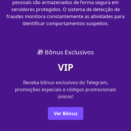
pessoais são armazenados de forma segura em
servidores protegidos. O sistema de detecção de
fraudes monitora constantemente as atividades para
identificar comportamentos suspeitos.
🎁 Bônus Exclusivos
VIP
Receba bônus exclusivos do Telegram,
promoções especiais e códigos promocionais
únicos!
Ver Bônus