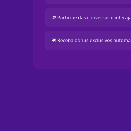
💬 Participe das conversas e interaj
🎁 Receba bônus exclusivos autom