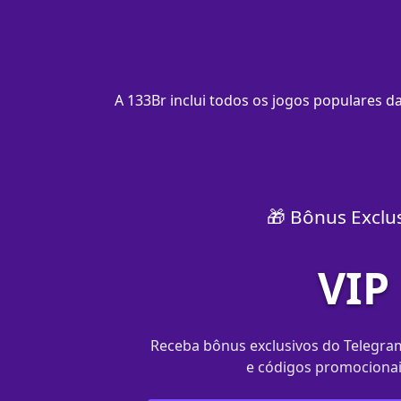
A 133Br inclui todos os jogos populares 
🎁 Bônus Exclu
VIP
Receba bônus exclusivos do Telegra
e códigos promocionai