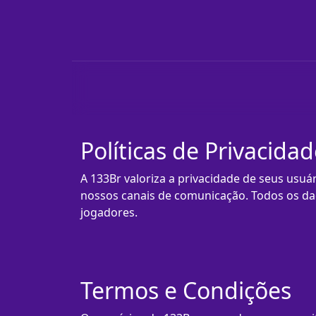
Políticas de Privacida
A 133Br valoriza a privacidade de seus usu
nossos canais de comunicação. Todos os dad
jogadores.
Termos e Condições