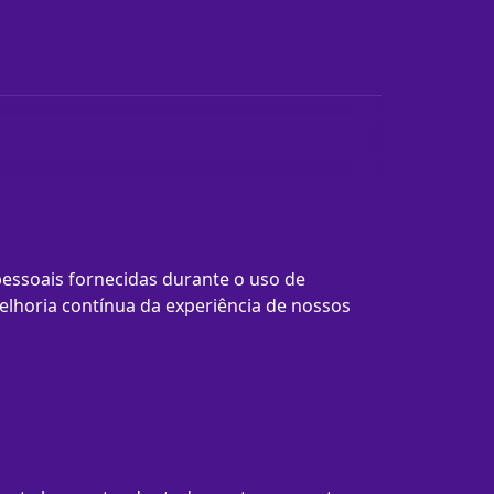
pessoais fornecidas durante o uso de
elhoria contínua da experiência de nossos