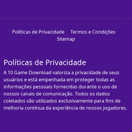
Políticas de Privacidade
Termos e Condições
Sitemap
Políticas de Privacidade
A 10 Game Download valoriza a privacidade de seus
usuários e está empenhada em proteger todas as
informações pessoais fornecidas durante o uso de
nossos canais de comunicação. Todos os dados
coletados são utilizados exclusivamente para fins de
melhoria contínua da experiência de nossos jogadores.