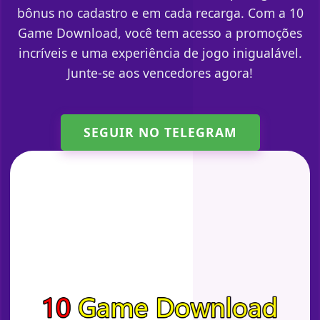
bônus no cadastro e em cada recarga. Com a 10
Game Download, você tem acesso a promoções
incríveis e uma experiência de jogo inigualável.
Junte-se aos vencedores agora!
SEGUIR NO TELEGRAM