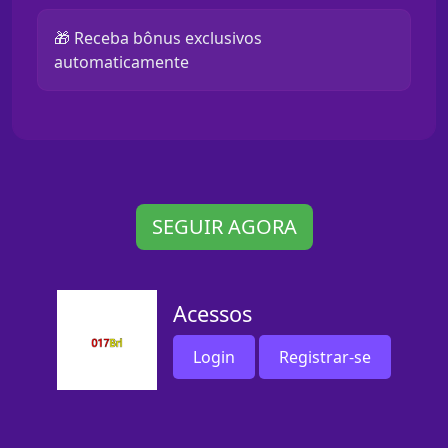
🎁 Receba bônus exclusivos
automaticamente
SEGUIR AGORA
Acessos
Login
Registrar-se