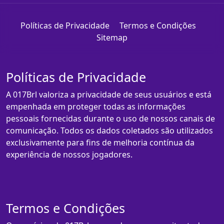
Políticas de Privacidade
Termos e Condições
Sitemap
Políticas de Privacidade
A 017Brl valoriza a privacidade de seus usuários e está
empenhada em proteger todas as informações
pessoais fornecidas durante o uso de nossos canais de
comunicação. Todos os dados coletados são utilizados
exclusivamente para fins de melhoria contínua da
experiência de nossos jogadores.
Termos e Condições